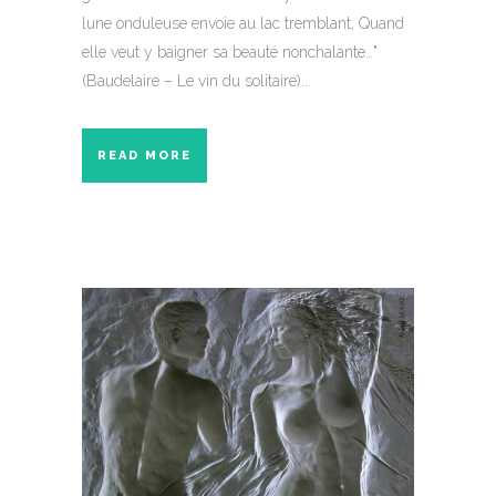
lune onduleuse envoie au lac tremblant, Quand
elle veut y baigner sa beauté nonchalante…"
(Baudelaire – Le vin du solitaire)...
READ MORE