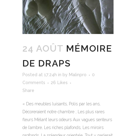
24 AOÛT
MÉMOIRE
DE DRAPS
Posted at 17:24h
in
by
Malinpro
0
Comments
26
Likes
Share
« Des meubles luisants, Polis par les ans,
Décoreraient notre chambre ; Les plus rares
fleurs Mêlant leurs odeurs Aux vagues senteurs
de l’ambre, Les riches plafonds, Les miroirs
profonds, La splendeur orientale, Tout y parlerait