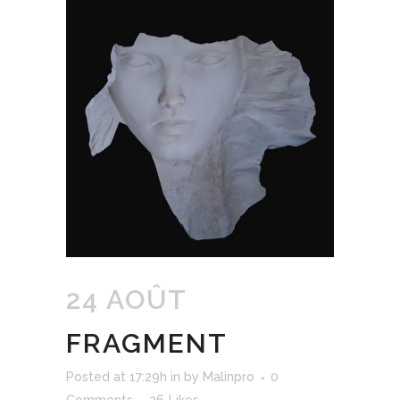
24 AOÛT
FRAGMENT
Posted at 17:29h
in
by
Malinpro
0