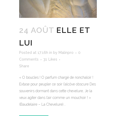
24 AOÛT
ELLE ET
LUI
Posted at 17:16h
in
by
Malinpro
0
Comments
31
Likes
Share
« O boucles ! O parfum chargé de nonchaloir !
Extase pour peupler ce soir l’alcôve obscure Des
souvenirs dormant dans cette chevelure, Je la
veux agiter dans l’air comme un mouchoir ! »
(Baudelaire – La Chevelure)...