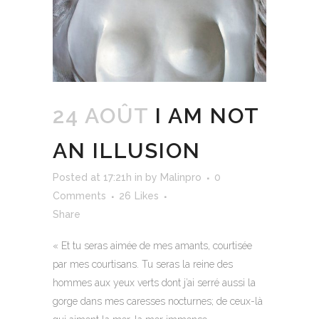
24 AOÛT
I AM NOT
AN ILLUSION
Posted at 17:21h
in
by
Malinpro
0
Comments
26
Likes
Share
« Et tu seras aimée de mes amants, courtisée
par mes courtisans. Tu seras la reine des
hommes aux yeux verts dont j’ai serré aussi la
gorge dans mes caresses nocturnes; de ceux-là