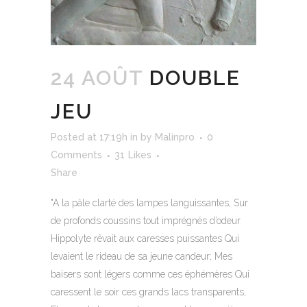
24 AOÛT
DOUBLE
JEU
Posted at 17:19h
in
by
Malinpro
0
Comments
31
Likes
Share
"A la pâle clarté des lampes languissantes, Sur
de profonds coussins tout imprégnés d’odeur
Hippolyte rêvait aux caresses puissantes Qui
levaient le rideau de sa jeune candeur; Mes
baisers sont légers comme ces éphémères Qui
caressent le soir ces grands lacs transparents,