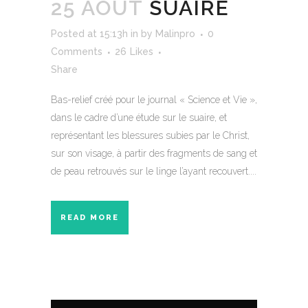
25 AOÛT
SUAIRE
Posted at 15:13h
in
by
Malinpro
0
Comments
26
Likes
Share
Bas-relief créé pour le journal « Science et Vie »,
dans le cadre d’une étude sur le suaire, et
représentant les blessures subies par le Christ,
sur son visage, à partir des fragments de sang et
de peau retrouvés sur le linge l’ayant recouvert....
READ MORE