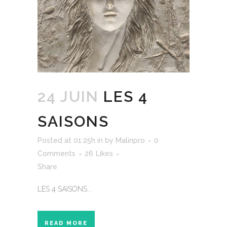
24 JUIN
LES 4
SAISONS
Posted at 01:25h
in
by
Malinpro
0
Comments
26
Likes
Share
LES 4 SAISONS...
READ MORE