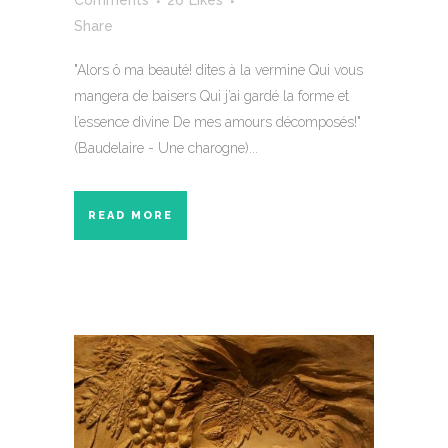
Comments
26
Likes
Share
"Alors ô ma beauté! dites à la vermine Qui vous
mangera de baisers Qui j’ai gardé la forme et
l’essence divine De mes amours décomposés!"
(Baudelaire - Une charogne)...
READ MORE