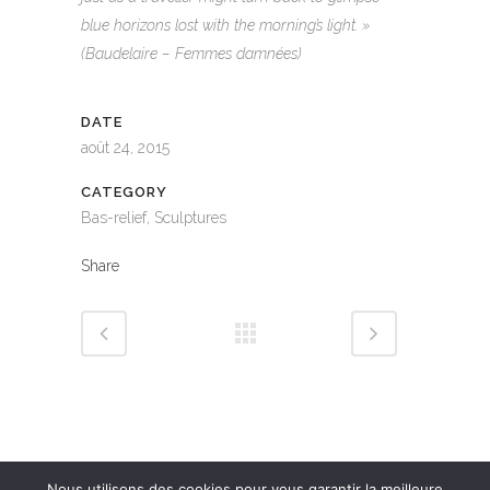
blue horizons lost with the morning’s light. »
(Baudelaire – Femmes damnées)
DATE
août 24, 2015
CATEGORY
Bas-relief, Sculptures
Share
Nous utilisons des cookies pour vous garantir la meilleure