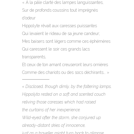
« A la pâle clarté des lampes languissantes,
Sur de profonds coussins tout imprégnés
d’odeur
Hippolyte rêvait aux caresses puissantes
Qui levaient le rideau de sa jeune candeur;
Mes baisers sont légers comme ces éphémères
Qui caressent le soir ces grands lacs
transparents,
Et ceux de ton amant creuseront leurs ornières
Comme des chariots ou des socs déchirants… »
« Disclosed, though dimly, by the faltering lamps,
Hippolyta rested on a soft and scented couch
reliving those caresses which had raised
the curtains of her inexperience.
Wild-eyed after the storm, she conjured up
already-distant skies of innocence,
just as a traveller might turn back to glimpse