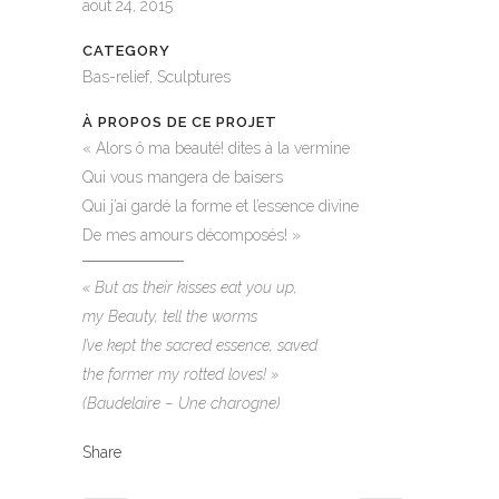
août 24, 2015
CATEGORY
Bas-relief, Sculptures
À PROPOS DE CE PROJET
« Alors ô ma beauté! dites à la vermine
Qui vous mangera de baisers
Qui j’ai gardé la forme et l’essence divine
De mes amours décomposés! »
« But as their kisses eat you up,
my Beauty, tell the worms
I’ve kept the sacred essence, saved
the former my rotted loves! »
(Baudelaire – Une charogne)
Share