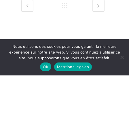
Nous utilisons des cookies pour vous garantir la meilleure
expérience sur notre site web. Si vous continuez à utiliser ce
site, nous supposerons que vous en êtes satisfait.
OK
Mentions légales
Mentions légales
© Copyright Rénata Senso – Design & Hosting by
CybSyn
English
(
Anglais
)
Français
日本語
(
Japonais
)
Русский
(
Russe
)
Español
(
Espagnol
)