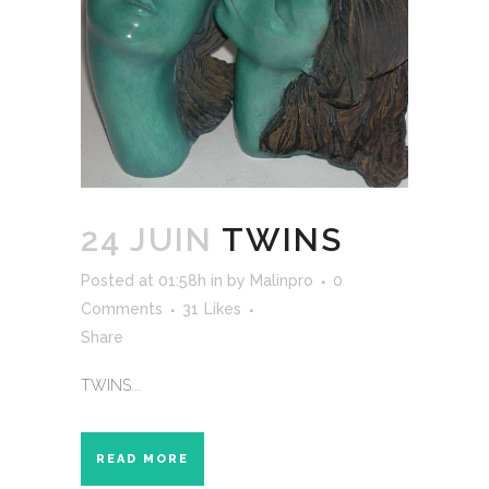
24 JUIN
TWINS
Posted at 01:58h
in
by
Malinpro
0
Comments
31
Likes
Share
TWINS...
READ MORE