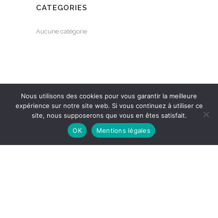
CATEGORIES
Aucune catégorie
Nous utilisons des cookies pour vous garantir la meilleure
expérience sur notre site web. Si vous continuez à utiliser ce
site, nous supposerons que vous en êtes satisfait.
OK
Mentions légales
Mentions légales
© Copyright Rénata Senso – Design & Hosting by
CybSyn
English
(
Anglais
)
Français
日本語
(
Japonais
)
Русский
(
Russe
)
Español
(
Espagnol
)