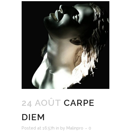
24 AOÛT
CARPE
DIEM
Posted at 16:57h
in
by
Malinpro
0