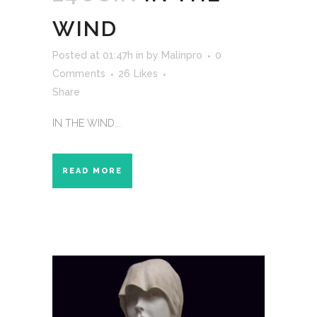
WIND
Posted at 01:47h
in
by
Malinpro
0
Comments
26
Likes
Share
IN THE WIND...
READ MORE