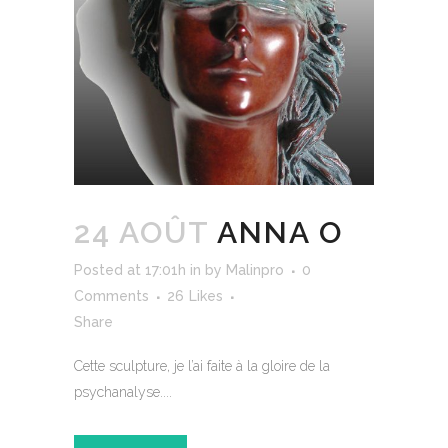
24 AOÛT
ANNA O
Posted at 17:01h
in
by
Malinpro
0
Comments
26
Likes
Share
Cette sculpture, je l’ai faite à la gloire de la
psychanalyse....