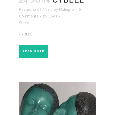
Posted at 02:03h
in
by
Malinpro
0
Comments
26
Likes
Share
CYBELE...
READ MORE