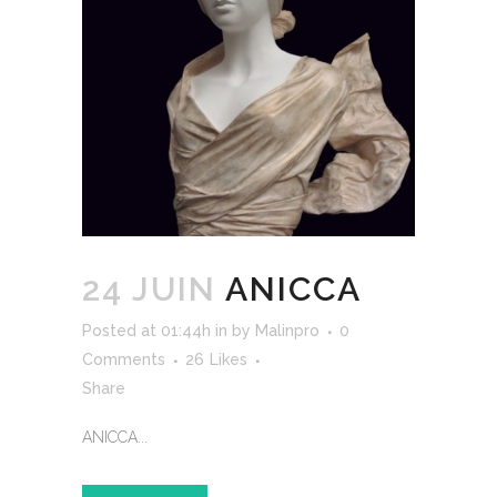
24 JUIN
ANICCA
Posted at 01:44h
in
by
Malinpro
0
Comments
26
Likes
Share
ANICCA...