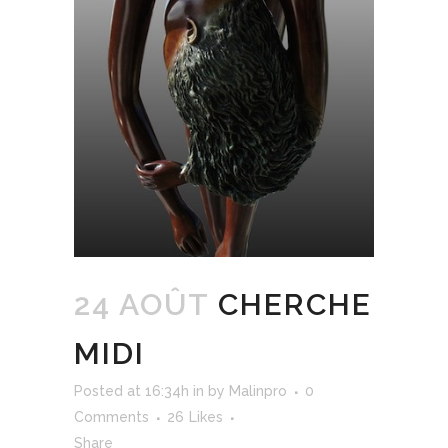
24 AOÛT
CHERCHE
MIDI
Posted at 16:34h
in
by
Malinpro
0
Comments
26
Likes
Share