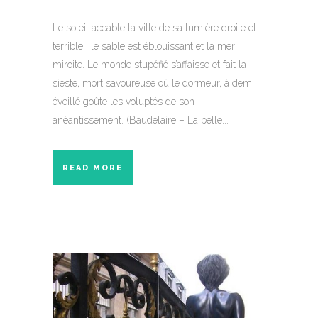
Le soleil accable la ville de sa lumière droite et
terrible ; le sable est éblouissant et la mer
miroite. Le monde stupéfié s’affaisse et fait la
sieste, mort savoureuse où le dormeur, à demi
éveillé goûte les voluptés de son
anéantissement. (Baudelaire – La belle...
READ MORE