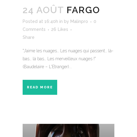
24 AOÛT
FARGO
Posted at 16:40h
in
by
Malinpro
0
Comments
26
Likes
Share
"J’aime les nuages… Les nuages qui passent… là-
bas… là bas… Les merveilleux nuages !"
(Baudelaire – L'Etranger)...
READ MORE