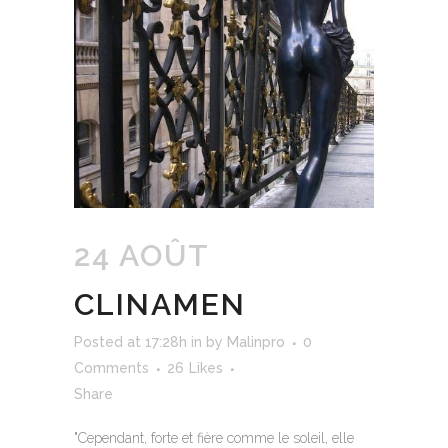
24 AOÛT
CLINAMEN
Posted at 17:28h
in
by
Malinpro
0
Comments
26
Likes
Share
"Cependant, forte et fière comme le soleil, elle