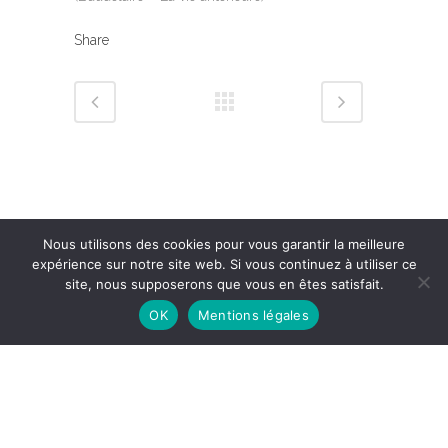
Share
Nous utilisons des cookies pour vous garantir la meilleure
expérience sur notre site web. Si vous continuez à utiliser ce
site, nous supposerons que vous en êtes satisfait.
OK
Mentions légales
Mentions légales
© Copyright Rénata Senso – Design & Hosting by
CybSyn