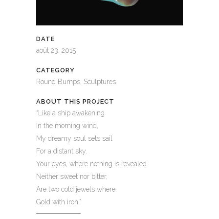
DATE
août 23, 2015
CATEGORY
Round Bumps, Sculptures
ABOUT THIS PROJECT
“Like a ship awakening
In the morning wind,
My dreamy soul sets sail
For a distant sky.
Your eyes, where nothing is revealed
Neither sweet nor bitter,
Are two cold jewels where
Gold with iron.”