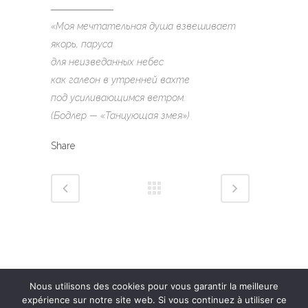
«Моя мечтательная душа взвешивает
якорь, паруса
для неизведанных небес
как галеон в утренней вахте
под усиливающимся ветром.
(Бодлер — «Танцующая змея»)
Share
Nous utilisons des cookies pour vous garantir la meilleure
expérience sur notre site web. Si vous continuez à utiliser ce