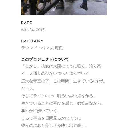
DATE
août 24, 2015
CATEGORY
ラウンド・バンプ, 彫刻
このプロジェクトについて
「しかし、彼女は太陽のように強く、誇り高
く、人通りの少ない道へと進んでいく、
広大な青空の下、この時間、生きているのはた
だ一人、
そしてライトの上に明るい黒い点を作る。
生きていることに喜びを感じ、微笑みながら、
和やかに歩いていく、
まるで宇宙を垣間見るかのように
彼女の歩みと美しさを映し出す鏡」。