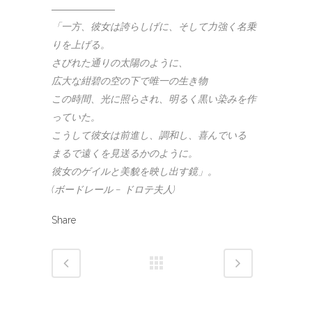
「一方、彼女は誇らしげに、そして力強く名乗
りを上げる。
さびれた通りの太陽のように、
広大な紺碧の空の下で唯一の生き物
この時間、光に照らされ、明るく黒い染みを作
っていた。
こうして彼女は前進し、調和し、喜んでいる
まるで遠くを見送るかのように。
彼女のゲイルと美貌を映し出す鏡」。
(ボードレール – ドロテ夫人)
Share