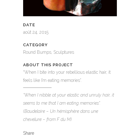
DATE
août 24, 2015
CATEGORY
Round Bumps, Sculptures
ABOUT THIS PROJECT
“When I bite into your rebellious elastic hair, it
feels like I’m eating memories”.
“When I nibble at your elastic and unruly hair, it
seems to me that I am eating memories”.
(Baudelaire – Un hémisphère dans une
chevelure – from F du M)
Share