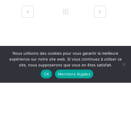
Nous utilisons des cookies pour vous garantir la meilleure
expérience sur notre site web. Si vous continuez à utiliser ce
site, nous supposerons que vous en êtes satisfait.
OK
Mentions légales
Mentions légales
© Copyright Rénata Senso – Design & Hosting by
CybSyn
English
Français
(
French
)
日本語
(
Japanese
)
Русский
(
Russian
)
Español
(
Spanish
)