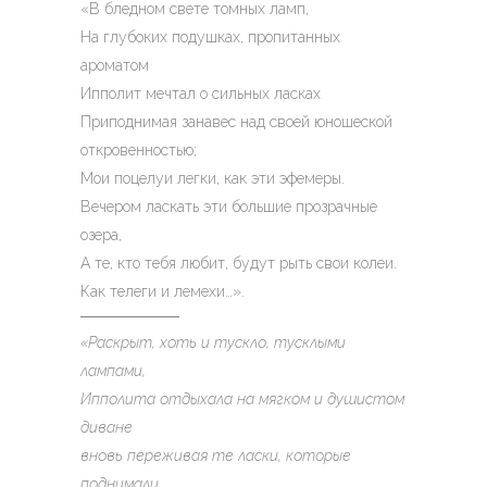
«В бледном свете томных ламп,
На глубоких подушках, пропитанных
ароматом
Ипполит мечтал о сильных ласках
Приподнимая занавес над своей юношеской
откровенностью;
Мои поцелуи легки, как эти эфемеры.
Вечером ласкать эти большие прозрачные
озера,
А те, кто тебя любит, будут рыть свои колеи.
Как телеги и лемехи…».
«Раскрыт, хоть и тускло, тусклыми
лампами,
Ипполита отдыхала на мягком и душистом
диване
вновь переживая те ласки, которые
поднимали