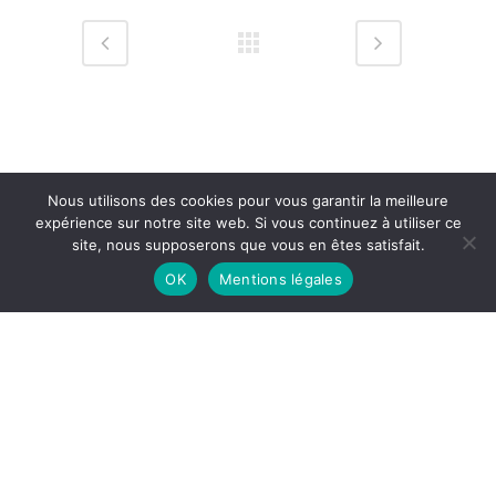
Nous utilisons des cookies pour vous garantir la meilleure
expérience sur notre site web. Si vous continuez à utiliser ce
site, nous supposerons que vous en êtes satisfait.
OK
Mentions légales
Mentions légales
© Copyright Rénata Senso — Design & Hosting by
CybSyn
English
(
Английский
)
Français
(
Французский
)
日本語
(
Японский
)
Русский
Español
(
Испанский
)