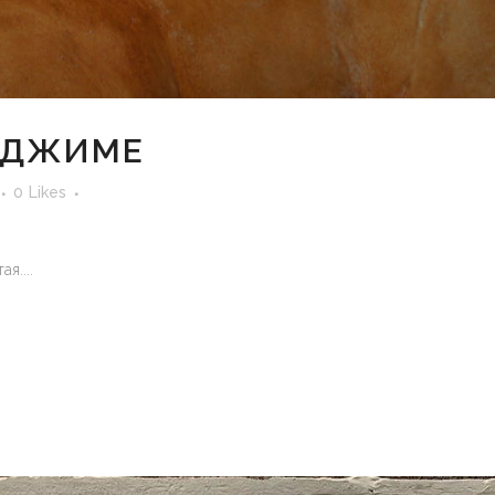
О ДЖИМЕ
0
Likes
я....