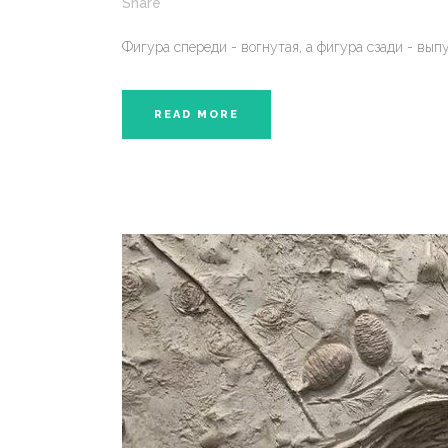
Share
Фигура спереди - вогнутая, а фигура сзади - выпук
READ MORE