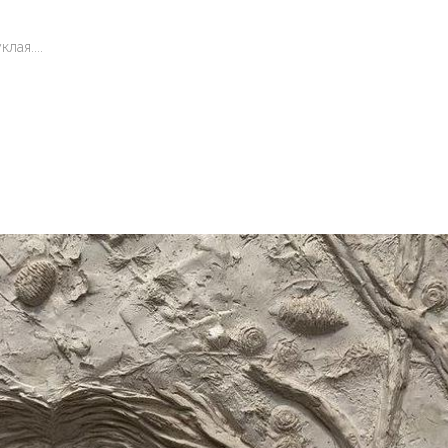
лая....