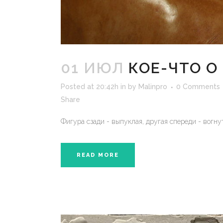
01 ИЮЛ
КОЕ-ЧТО 
Posted at 20:42h
in
by
Malinpro
0 Comments
Share
Фигура сзади - выпуклая, другая спереди - вогнута
READ MORE