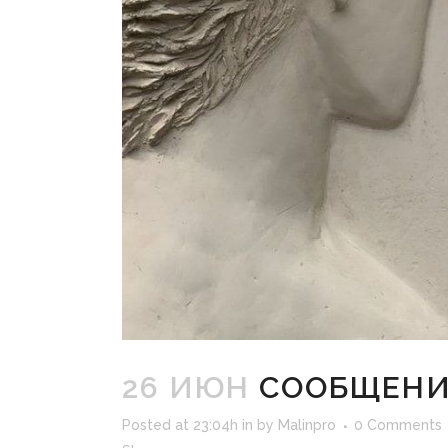
26 ИЮН
СООБЩЕН
Posted at 23:04h
in
by
Malinpro
0 Comments