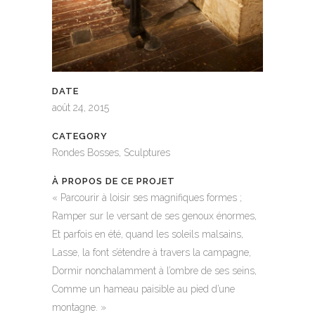
DATE
août 24, 2015
CATEGORY
Rondes Bosses, Sculptures
À PROPOS DE CE PROJET
« Parcourir à loisir ses magnifiques formes ;
Ramper sur le versant de ses genoux énormes,
Et parfois en été, quand les soleils malsains,
Lasse, la font s’étendre à travers la campagne,
Dormir nonchalamment à l’ombre de ses seins,
Comme un hameau paisible au pied d’une
montagne. »