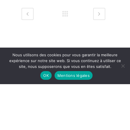
Nous utilisons des cookies pour vous garantir la meilleure
expérience sur notre site web. Si vous continuez à utiliser ce
site, nous supposerons que vous en êtes satisfait.
OK
Mentions légales
Mentions légales
© Copyright Rénata Senso – Design & Hosting by
CybSyn
English
Français
(
French
)
日本語
(
Japanese
)
Русский
(
Russian
)
Español
(
Spanish
)