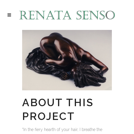
ABOUT THIS
PROJECT
“In the fiery hearth of your hair, I breathe the