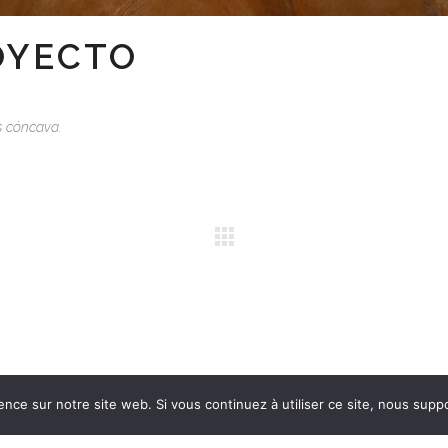
OYECTO
s cóncava.
ence sur notre site web. Si vous continuez à utiliser ce site, nous supp