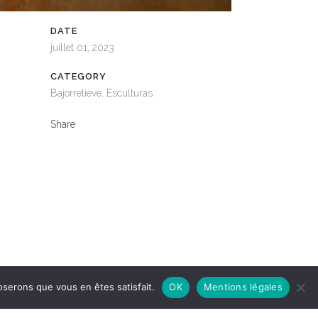
DATE
juillet 01, 2023
CATEGORY
Bajorrelieve, Esculturas
Share
oserons que vous en êtes satisfait.
OK
Mentions légales