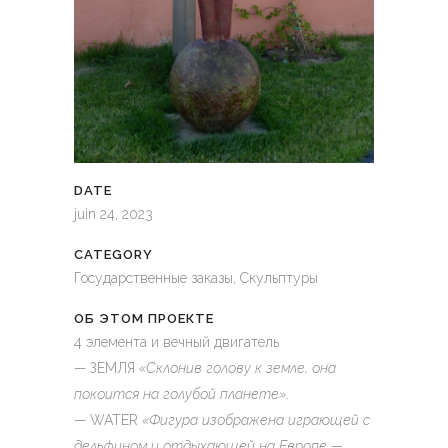
DATE
juin 24, 2023
CATEGORY
Государственные заказы, Скульптуры
ОБ ЭТОМ ПРОЕКТЕ
4 элемента и вечный двигатель
— ЗЕМЛЯ
«Склонив голову к земле, она
покоится на голубой планете»
.
— WATER
«Фигура изображена играющей с
дельфином и отдыхающей на Европе —