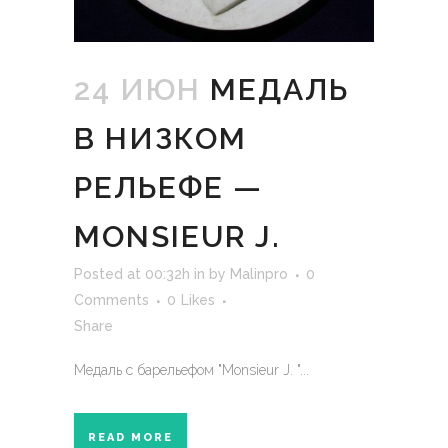
24 ИЮН
МЕДАЛЬ
В НИЗКОМ
РЕЛЬЕФЕ —
MONSIEUR J.
Posted at 00:32h
in
by
Malinpro
0
Comments
0
Likes
Share
Медаль с барельефом "Monsieur J. "...
READ MORE