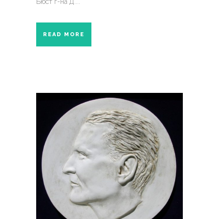
Бюст г-на Д....
READ MORE