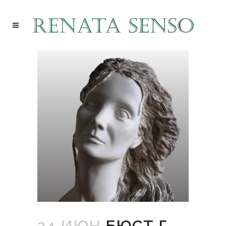
24 ИЮН
БЮСТ Г-