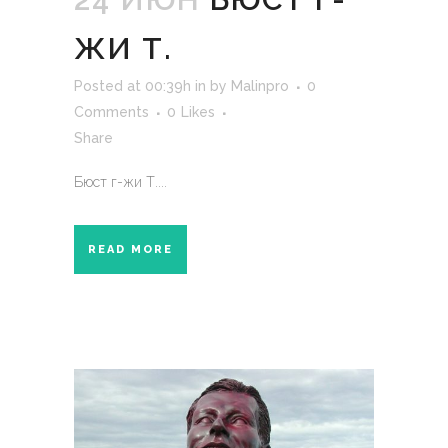
ЖИ Т.
Posted at 00:39h
in
by
Malinpro
0
Comments
0
Likes
Share
Бюст г-жи Т....
READ MORE