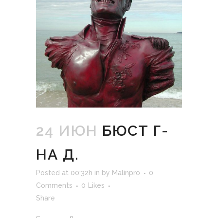
24 ИЮН
БЮСТ Г-
НА Д.
Posted at 00:32h
in
by
Malinpro
0
Comments
0
Likes
Share