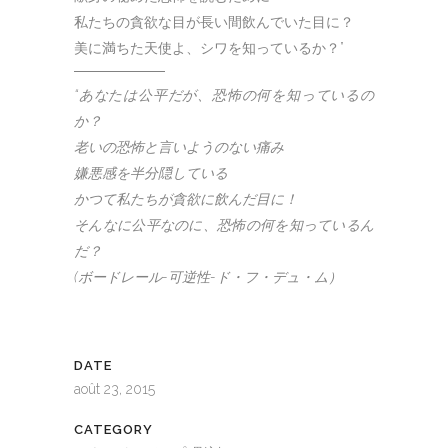
私たちの貪欲な目が長い間飲んでいた目に？
美に満ちた天使よ、シワを知っているか？”
“あなたは公平だが、恐怖の何を知っているの
か？
老いの恐怖と言いようのない痛み
嫌悪感を半分隠している
かつて私たちが貪欲に飲んだ目に！
そんなに公平なのに、恐怖の何を知っているん
だ？
(ボードレール-可逆性-ド・フ・デュ・ム）
DATE
août 23, 2015
CATEGORY