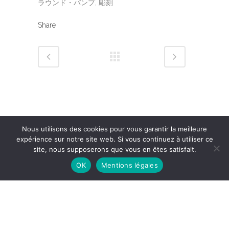
ラウンド・バンプ, 彫刻
Share
Nous utilisons des cookies pour vous garantir la meilleure
expérience sur notre site web. Si vous continuez à utiliser ce
site, nous supposerons que vous en êtes satisfait.
OK
Mentions légales
Mentions légales
© Copyright Rénata Senso – Design & Hosting by
CybSyn